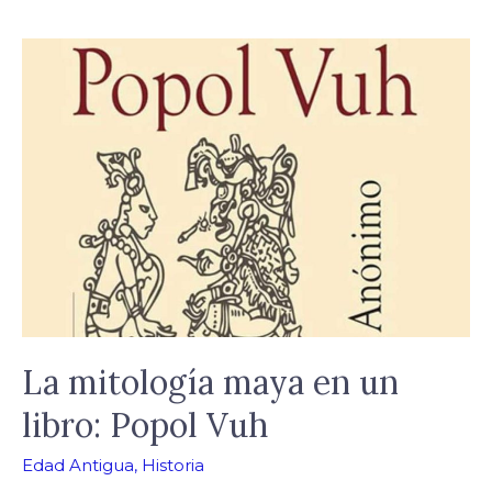
La
mitología
maya
en
un
libro:
Popol
Vuh
La mitología maya en un
libro: Popol Vuh
Edad Antigua
,
Historia