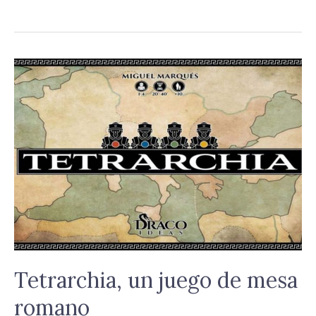
Tetrarchia,
un
juego
de
mesa
romano
Tetrarchia, un juego de mesa
romano