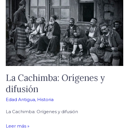
La
Cachimba:
Orígenes
y
difusión
La Cachimba: Orígenes y
difusión
Edad Antigua
,
Historia
La Cachimba: Orígenes y difusión
Leer más »