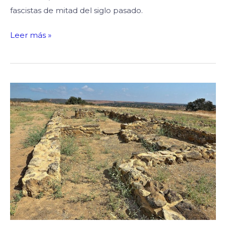
fascistas de mitad del siglo pasado.
Leer más »
La
Muerte
en
Tarteso:
enterramientos
inusuales
y
violencia
ritual