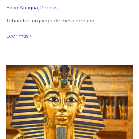
Edad Antigua
,
Podcast
Tetrarchia, un juego de mesa romano
Leer más »
El
enigma
de
Tutankamón