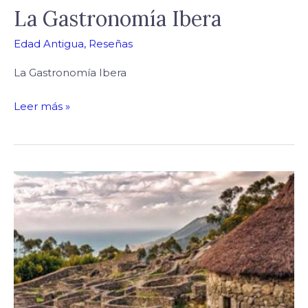
La Gastronomía Ibera
Edad Antigua
,
Reseñas
La Gastronomía Ibera
Leer más »
Celtas:
Guerreros,
artistas
y
druidas