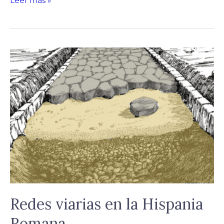
Leer más »
Redes
viarias
en
la
Hispania
Romana
Redes viarias en la Hispania
Romana