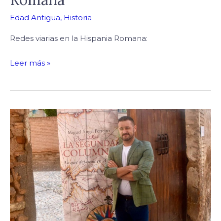
Edad Antigua
,
Historia
Redes viarias en la Hispania Romana:
Leer más »
La
Segunda
Columna:
Lo
que
dejamos
en
África