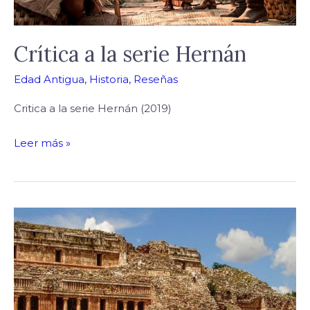
Crítica a la serie Hernán
Edad Antigua
,
Historia
,
Reseñas
Critica a la serie Hernán (2019)
Leer más »
Arquitectura
Puuc,
la
complejidad
de
la