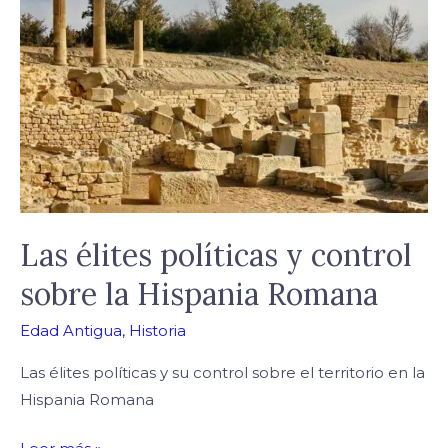
políticas
y
control
sobre
la
Hispania
Romana
Las élites políticas y control
sobre la Hispania Romana
Edad Antigua
,
Historia
Las élites políticas y su control sobre el territorio en la
Hispania Romana