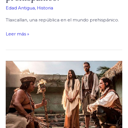
Edad Antigua
,
Historia
Tlaxcallan, una república en el mundo prehispánico.
Leer más »
Crítica
a
la
serie
Hernán