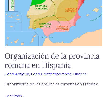
provincia
romana
en
Hispania
Organización de la provincia
romana en Hispania
Edad Antigua
,
Edad Contemporánea
,
Historia
Organización de las provincias romanas en Hispania
Leer más »