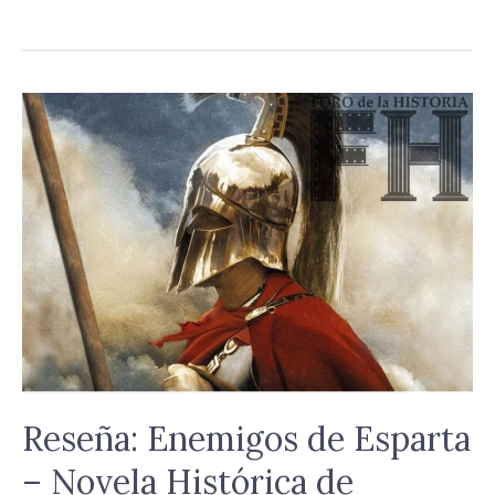
Reseña:
Enemigos
de
Esparta
–
Novela
Histórica
de
Sebastián
Roa
Reseña: Enemigos de Esparta
– Novela Histórica de