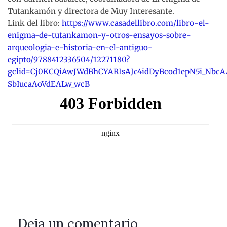
Tutankamón y directora de Muy Interesante.
Link del libro:
https://www.casadellibro.com/libro-el-
enigma-de-tutankamon-y-otros-ensayos-sobre-
arqueologia-e-historia-en-el-antiguo-
egipto/9788412336504/12271180?
gclid=Cj0KCQiAwJWdBhCYARIsAJc4idDyBcod1epN5i_Nb
SbIucaAoVdEALw_wcB
Deja un comentario