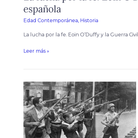
española
Edad Contemporánea
,
Historia
La lucha por la fe. Eoin O’Duffy y la Guerra Civ
Leer más »
Entrevista
a
Luis
A.
Ruiz
Casero