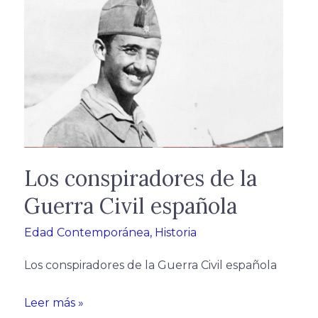
conspiradores
de
la
Guerra
Civil
española
Los conspiradores de la
Guerra Civil española
Edad Contemporánea
,
Historia
Los conspiradores de la Guerra Civil española
Leer más »