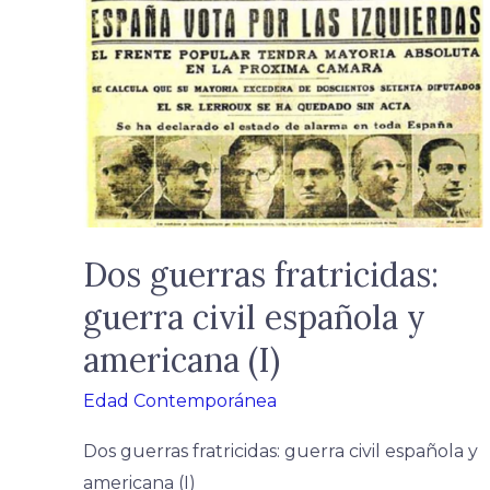
guerras
fratricidas:
guerra
civil
española
y
americana
(I)
Dos guerras fratricidas:
guerra civil española y
americana (I)
Edad Contemporánea
Dos guerras fratricidas: guerra civil española y
americana (I)