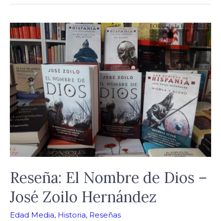
Reseña:
El
Nombre
de
Dios
–
José
Zoilo
Hernández
Reseña: El Nombre de Dios –
José Zoilo Hernández
Edad Media
,
Historia
,
Reseñas