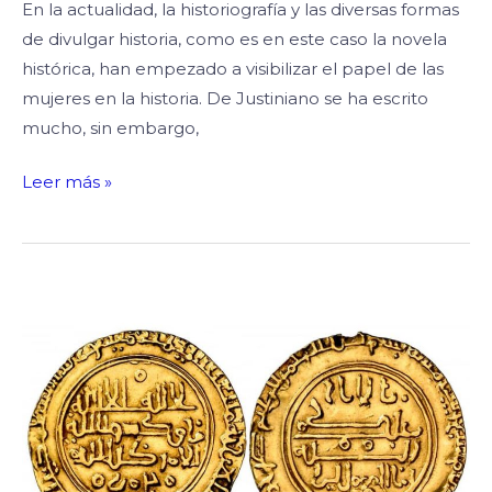
En la actualidad, la historiografía y las diversas formas
de divulgar historia, como es en este caso la novela
histórica, han empezado a visibilizar el papel de las
mujeres en la historia. De Justiniano se ha escrito
mucho, sin embargo,
Leer más »
El
dominio
islámico
de
las
islas
baleares