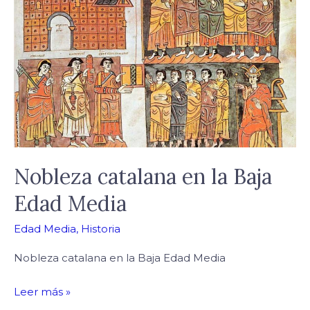
en
la
Baja
Edad
Media
Nobleza catalana en la Baja
Edad Media
Edad Media
,
Historia
Nobleza catalana en la Baja Edad Media
Leer más »