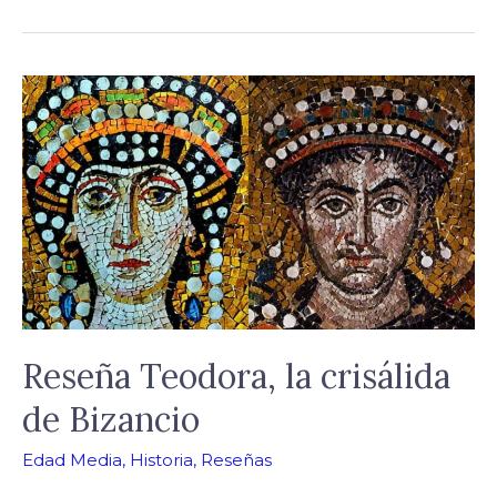
Reseña
Teodora,
la
crisálida
de
Bizancio
Reseña Teodora, la crisálida
de Bizancio
Edad Media
,
Historia
,
Reseñas