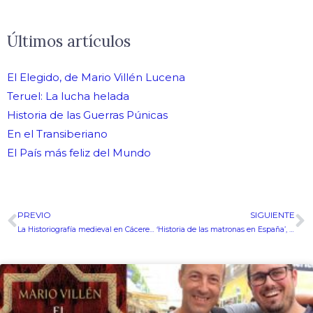
Últimos artículos
El Elegido, de Mario Villén Lucena
Teruel: La lucha helada
Historia de las Guerras Púnicas
En el Transiberiano
El País más feliz del Mundo
PREVIO
SIGUIENTE
Ant
S
La Historiografía medieval en Cáceres: Breve estado de la cuestión
‘Historia de las matronas en España’, de Dolores Ruiz-Berdún