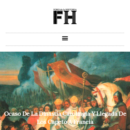
Ir
al
contenido
Ocaso De La Dinastía Carolingia Y Llegada De
Los Capeto A Francia