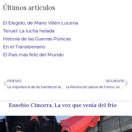
Últimos artículos
El Elegido, de Mario Villén Lucena
Teruel: La lucha helada
Historia de las Guerras Púnicas
En el Transiberiano
El País más feliz del Mundo
PREVIO
SIGUIENTE
Ant
S
La importancia de las fuentes en la Historia de la Castellología
La Revolución pasiva de Franco, un Estado para un Condotiero
Eusebio Cimorra, La voz que venía del frío