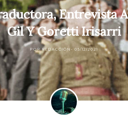
raductora, Entrevista A
Gil Y Goretti Irisarri
POR
REDACCIÓN
-
05/12/2021