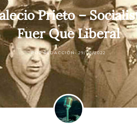
alecio Prieto – Socialis
Fuer Que Liberal
POR
REDACCIÓN
-
29/05/2022