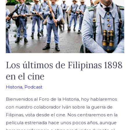
Filipinas
1898
en
el
cine
Los últimos de Filipinas 1898
en el cine
Historia
,
Podcast
Bienvenidos al Foro de la Historia, hoy hablaremos
con nuestro colaborador Iván sobre la guerra de
Filipinas, vista desde el cine. Nos centraremos en la
película estrenada hace unos pocos años, aunque