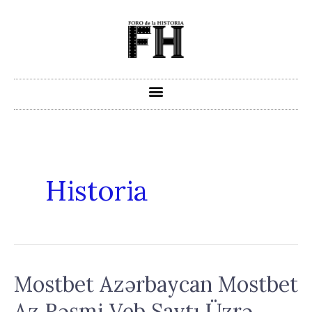
Ir
al
contenido
Historia
Mostbet Azərbaycan Mostbet
Mostbet
Azərbaycan
Az Rəsmi Veb Saytı Üzrə