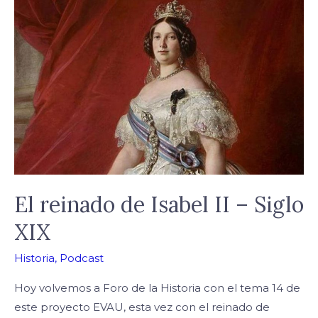
reinado
de
Isabel
II
–
Siglo
XIX
El reinado de Isabel II – Siglo
XIX
Historia
,
Podcast
Hoy volvemos a Foro de la Historia con el tema 14 de
este proyecto EVAU, esta vez con el reinado de