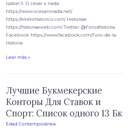
Isabel II. O cesar o nada:
https://www.ocesaronada.net/
https://elretohistorico.com/ Historiae:
https://historiaeweb.com/ Twitter: @Forodhistoria
Facebook: https://www.facebook.com/Foro-de-la-
Historia
Leer más »
Лучшие Букмекерские
Лучшие
Букмекерские
Конторы Для Ставок и
Конторы
Спорт: Список одного 13 Бк
Для
Ставок
Edad Contemporánea
и