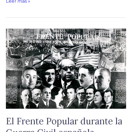
Leer más »
El
Frente
Popular
durante
la
Guerra
Civil
española
El Frente Popular durante la