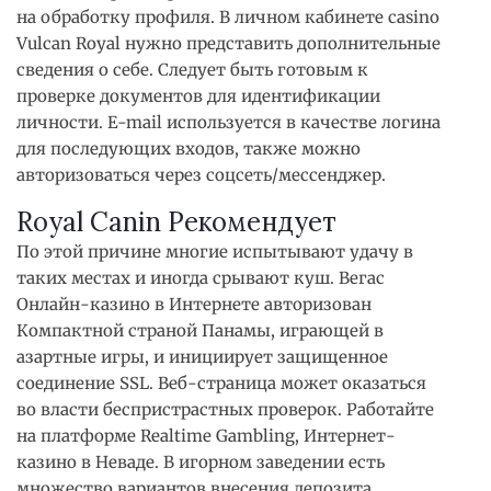
на обработку профиля. В личном кабинете casino
Vulcan Royal нужно представить дополнительные
сведения о себе. Следует быть готовым к
проверке документов для идентификации
личности. E-mail используется в качестве логина
для последующих входов, также можно
авторизоваться через соцсеть/мессенджер.
Royal Canin Рекомендует
По этой причине многие испытывают удачу в
таких местах и иногда срывают куш. Вегас
Онлайн-казино в Интернете авторизован
Компактной страной Панамы, играющей в
азартные игры, и инициирует защищенное
соединение SSL. Веб-страница может оказаться
во власти беспристрастных проверок. Работайте
на платформе Realtime Gambling, Интернет-
казино в Неваде. В игорном заведении есть
множество вариантов внесения депозита,