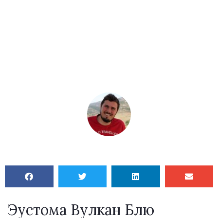
POR
JAVIER PÉREZ COBO
-
22/10/2021
Эустома Вулкан Блю