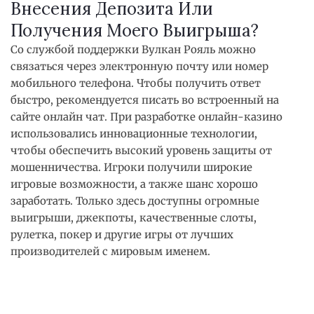
Внесения Депозита Или
Получения Моего Выигрыша?
Со службой поддержки Вулкан Рояль можно
связаться через электронную почту или номер
мобильного телефона. Чтобы получить ответ
быстро, рекомендуется писать во встроенный на
сайте онлайн чат. При разработке онлайн-казино
использовались инновационные технологии,
чтобы обеспечить высокий уровень защиты от
мошенничества. Игроки получили широкие
игровые возможности, а также шанс хорошо
заработать. Только здесь доступны огромные
выигрыши, джекпоты, качественные слоты,
рулетка, покер и другие игры от лучших
производителей с мировым именем.