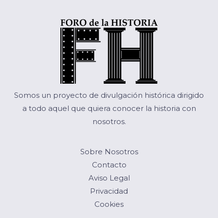
Somos un proyecto de divulgación histórica dirigido
a todo aquel que quiera conocer la historia con
nosotros.
Sobre Nosotros
Contacto
Aviso Legal
Privacidad
Cookies