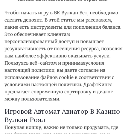
Чтобы начать игру в БК Вулкан Бет, необходимо
сделать депозит. В этой статье мы расскажем,
какие есть инструменты для пополнения баланса.
Это обеспечивает клиентам
персонализированный доступ и повышает
результативность от посещения ресурса, позволяя
нам наиболее эффективно оказывать услуги.
Пользуясь веб-сайтом и принимаяусловия
настоящей политики, вы даете согласие на
использование файлов cookie в соответствии с
условиями настоящей политики. ДрафтКингс
предлагает современную сортировку и диалог
между пользователями.
Игровой Автомат Авиатор В Казино
Вулкан Роял
Покупая кошку, важно не только продумать, где