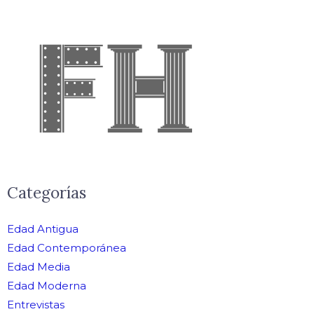
Categorías
Edad Antigua
Edad Contemporánea
Edad Media
Edad Moderna
Entrevistas