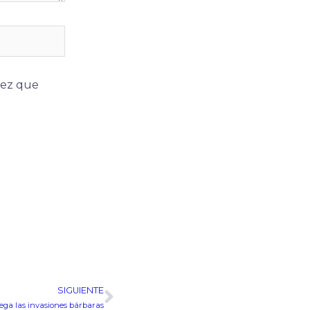
vez que
SIGUIENTE
Siguiente
uega las invasiones bárbaras