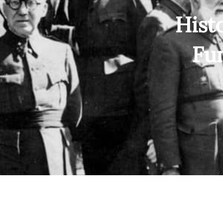
Hist
Fu