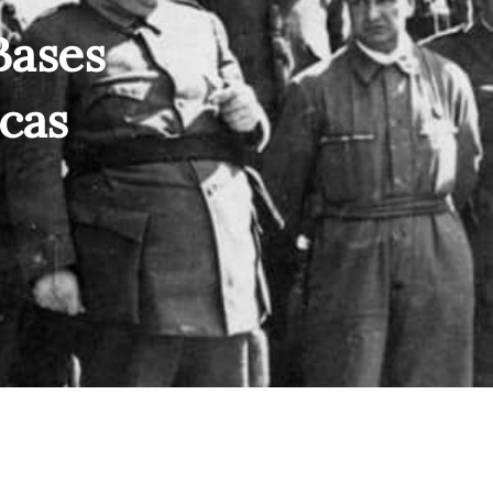
Bases
cas