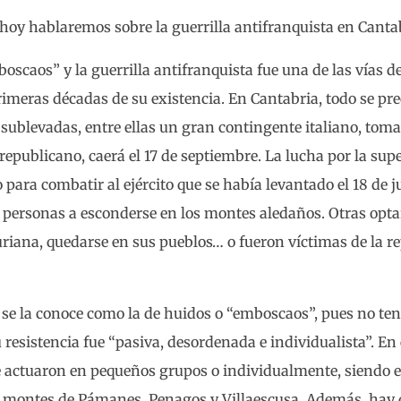
 hoy hablaremos sobre la guerrilla antifranquista en Canta
scaos” y la guerrilla antifranquista fue una de las vías de
rimeras décadas de su existencia. En Cantabria, todo se pre
 sublevadas, entre ellas un gran contingente italiano, tom
epublicano, caerá el 17 de septiembre. La lucha por la sup
ara combatir al ejército que se había levantado el 18 de ju
e personas a esconderse en los montes aledaños. Otras opta
turiana, quedarse en sus pueblos… o fueron víctimas de la r
 se la conoce como la de huidos o “emboscaos”, pues no t
u resistencia fue “pasiva, desordenada e individualista”. En
 actuaron en pequeños grupos o individualmente, siendo es
os montes de Pámanes, Penagos y Villaescusa. Además, hay 