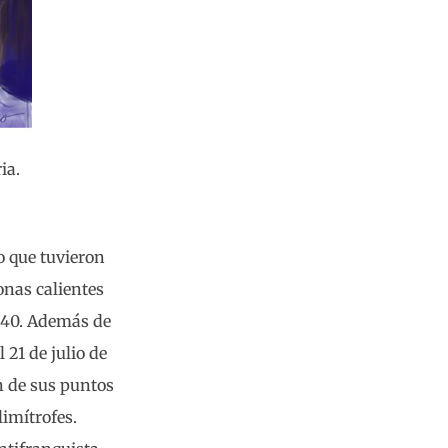
ia.
 que tuvieron
onas calientes
1940. Además de
 21 de julio de
n de sus puntos
imítrofes.