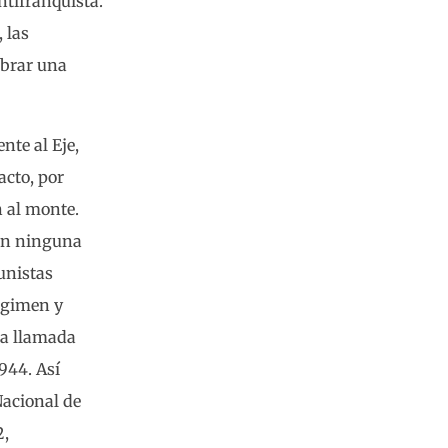
ntifranquista.
 las
mbrar una
nte al Eje,
acto, por
n al monte.
sin ninguna
munistas
Régimen y
la llamada
944. Así
Nacional de
2,