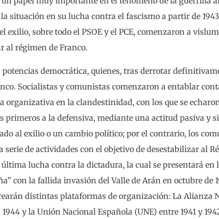
r un papel muy importante en el fenómeno de la guerrilla a
la situación en su lucha contra el fascismo a partir de 1943,
el exilio, sobre todo el PSOE y el PCE, comenzaron a vislu
r al régimen de Franco.
potencias democrática, quienes, tras derrotar definitivame
anco. Socialistas y comunistas comenzaron a entablar cont
 organizativa en la clandestinidad, con los que se echaro
os primeros a la defensiva, mediante una actitud pasiva y 
do al exilio o un cambio político; por el contrario, los co
serie de actividades con el objetivo de desestabilizar al 
última lucha contra la dictadura, la cual se presentará en 
” con la fallida invasión del Valle de Arán en octubre de 1
arán distintas plataformas de organización: La Alianza 
1944 y la Unión Nacional Española (UNE) entre 1941 y 194