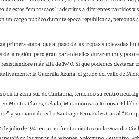
a de estos “emboscaos”: adscritos a diferentes partidos y s
ron un cargo público durante época republicana, personas 
sta primera etapa, que al paso de las tropas sublevadas hu
s de la región, pero gran parte de ellos duraron muy poco 
 resistiéndose más allá de 1940. Sí que podemos destacar t
itativamente: la Guerrilla Azaña, el grupo del valle de Mier
izó en la zona sur de Cantabria, teniendo su centro neurálg
en Montes Claros, Celada, Matamorosa o Reinosa. El líder 
cante” y su mano derecha Santiago Fernández Corral “Rampl
 2 de julio de 1941 en un enfrentamiento con la Guardia Civ
se instaló en las zonas de Mirones, Solórzano, Guarnizo, So