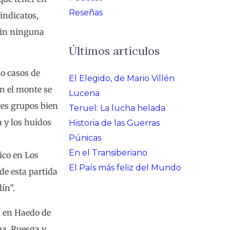
Reseñas
indicatos,
sin ninguna
Últimos artículos
bo casos de
El Elegido, de Mario Villén
en el monte se
Lucena
res grupos bien
Teruel: La lucha helada
a y los huidos
Historia de las Guerras
Púnicas
En el Transiberiano
ico en Los
El País más feliz del Mundo
de esta partida
ín”.
il en Haedo de
ba, Ruesga y