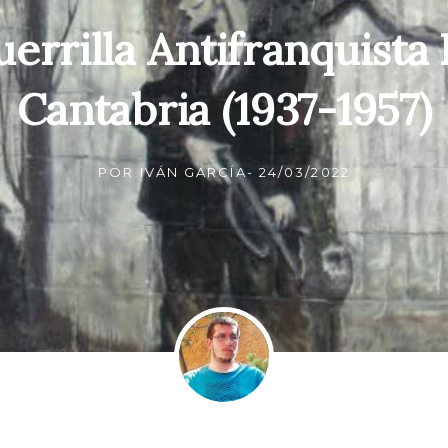
errilla Antifranquista
Cantabria (1937-1957)
POR
IVÁN GARCÍA
-
24/03/2022