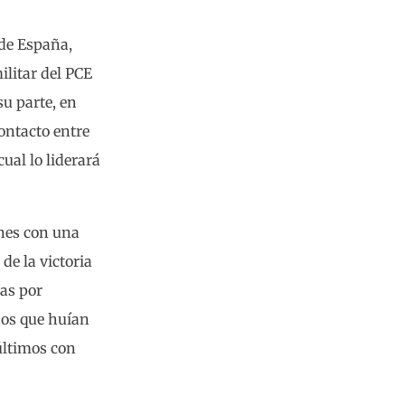
de España,
litar del PCE
su parte, en
ontacto entre
cual lo liderará
ones con una
de la victoria
as por
inos que huían
últimos con