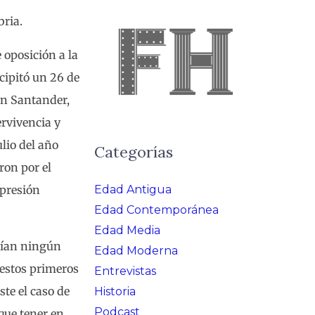
bria.
 oposición a la
cipitó un 26 de
an Santander,
ervivencia y
lio del año
Categorías
ron por el
Edad Antigua
epresión
Edad Contemporánea
Edad Media
enían ningún
Edad Moderna
 estos primeros
Entrevistas
te el caso de
Historia
Podcast
que tener en