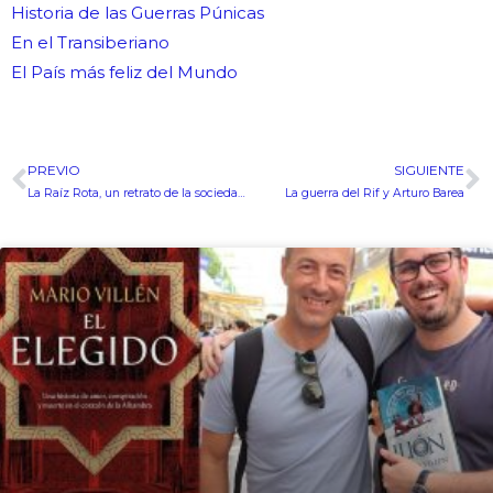
Historia de las Guerras Púnicas
En el Transiberiano
El País más feliz del Mundo
PREVIO
SIGUIENTE
Ant
S
La Raíz Rota, un retrato de la sociedad española durante el franquismo
La guerra del Rif y Arturo Barea