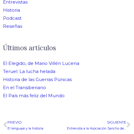
Entrevistas
Historia
Podcast
Reseñas
Últimos artículos
El Elegido, de Mario Villén Lucena
Teruel: La lucha helada
Historia de las Guerras Púnicas
En el Transiberiano
El País más feliz del Mundo
PREVIO
SIGUIENTE
Ant
S
El lenguaje y la historia
Entrevista a la Asociación Sancho de Beurko