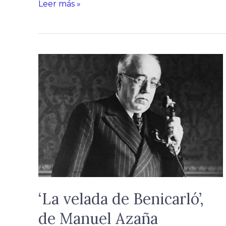
Leer más »
‘La
velada
de
Benicarló’,
de
Manuel
Azaña
‘La velada de Benicarló’,
de Manuel Azaña