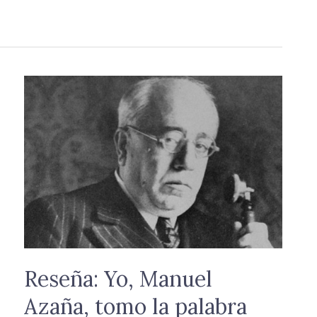
Reseña:
Yo,
Manuel
Azaña,
tomo
la
palabra
Reseña: Yo, Manuel
Azaña, tomo la palabra