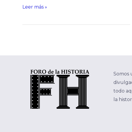
Leer más »
Somos 
divulgac
todo aq
la histo