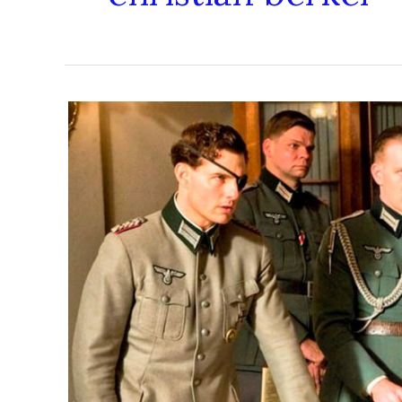
Entrevista
a
Christian
Berkel
–
El
Manzano