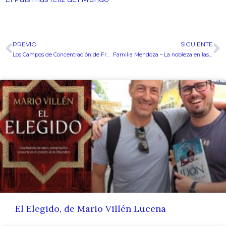
PREVIO
SIGUIENTE
Ant
S
Los Campos de Concentración de Franco
Familia Mendoza – La nobleza en las edades Media y Moderna
El Elegido, de Mario Villén Lucena