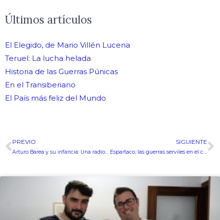
Últimos artículos
El Elegido, de Mario Villén Lucena
Teruel: La lucha helada
Historia de las Guerras Púnicas
En el Transiberiano
El País más feliz del Mundo
PREVIO
SIGUIENTE
Ant
S
Arturo Barea y su infancia: Una radiografía de España
Espartaco, las guerras serviles en el cine – Con Historiae