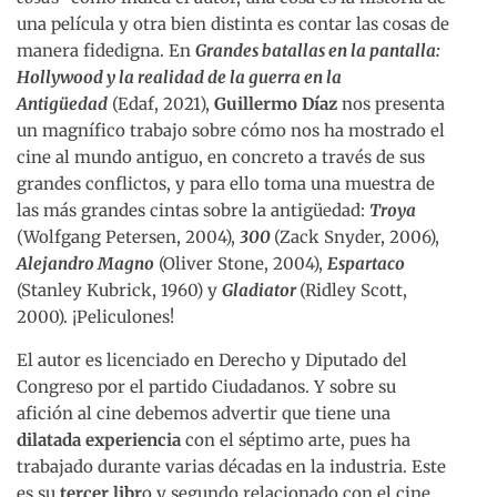
una película y otra bien distinta es contar las cosas de
manera fidedigna. En
Grandes batallas en la pantalla:
Hollywood y la realidad de la guerra en la
Antigüedad
(Edaf, 2021),
Guillermo Díaz
nos presenta
un magnífico trabajo sobre cómo nos ha mostrado el
cine al mundo antiguo, en concreto a través de sus
grandes conflictos, y para ello toma una muestra de
las más grandes cintas sobre la antigüedad:
Troya
(Wolfgang Petersen, 2004),
300
(Zack Snyder, 2006),
Alejandro Magno
(Oliver Stone, 2004),
Espartaco
(Stanley Kubrick, 1960) y
Gladiator
(Ridley Scott,
2000). ¡Peliculones!
El autor es licenciado en Derecho y Diputado del
Congreso por el partido Ciudadanos. Y sobre su
afición al cine debemos advertir que tiene una
dilatada experiencia
con el séptimo arte, pues ha
trabajado durante varias décadas en la industria. Este
es su
tercer libr
o y segundo relacionado con el cine,