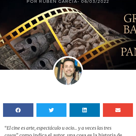
POR
RUBÉN GARCÍA
-
06/03/2022
“
El cine es arte, espectáculo u ocio… y a veces las tres
cosa
s” como indica el autor, una cosa es la historia de