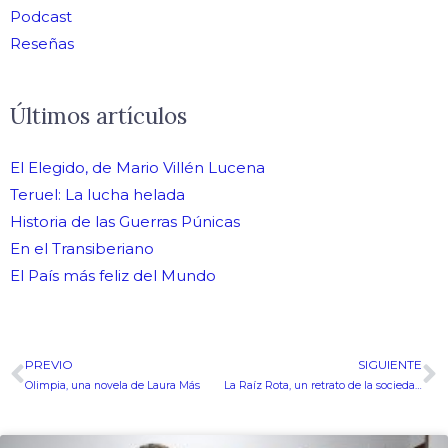
Podcast
Reseñas
Últimos artículos
El Elegido, de Mario Villén Lucena
Teruel: La lucha helada
Historia de las Guerras Púnicas
En el Transiberiano
El País más feliz del Mundo
PREVIO
SIGUIENTE
Ant
S
Olimpia, una novela de Laura Más
La Raíz Rota, un retrato de la sociedad española durante el franquismo