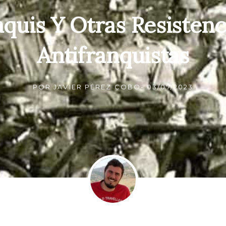
quis Y Otras Resistenc
Antifranquistas
POR
JAVIER PÉREZ COBO
-
03/07/2023