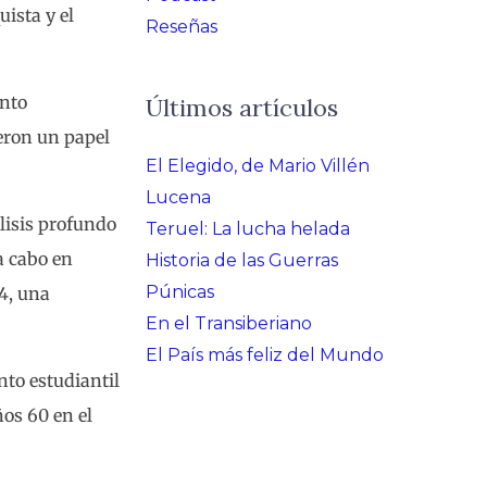
ista y el
Reseñas
ento
Últimos artículos
eron un papel
El Elegido, de Mario Villén
Lucena
lisis profundo
Teruel: La lucha helada
a cabo en
Historia de las Guerras
Púnicas
4, una
En el Transiberiano
El País más feliz del Mundo
to estudiantil
ños 60 en el