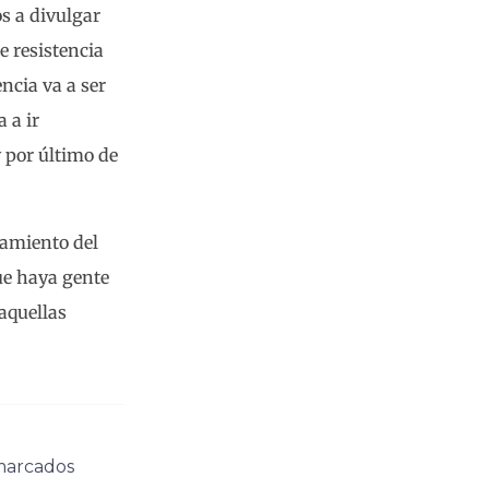
s a divulgar
de resistencia
encia va a ser
 a ir
y por último de
tamiento del
ue haya gente
aquellas
 marcados