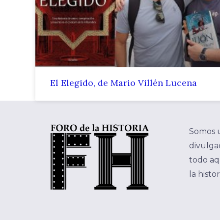
El Elegido, de Mario Villén Lucena
Somos 
divulgac
todo aq
la histo