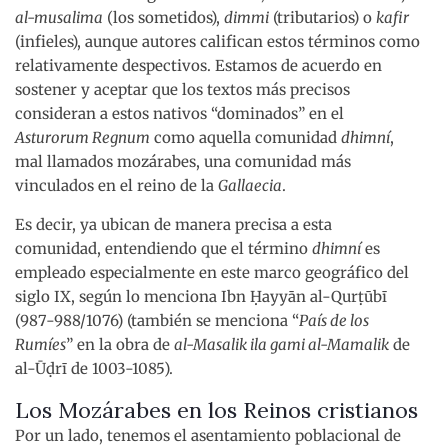
al-musalima
(los sometidos),
dimmi
(tributarios) o
kafir
(infieles), aunque autores califican estos términos como
relativamente despectivos. Estamos de acuerdo en
sostener y aceptar que los textos más precisos
consideran a estos nativos “dominados” en el
Asturorum Regnum
como aquella comunidad
dhimní
,
mal llamados mozárabes, una comunidad más
vinculados en el reino de la
Gallaecia
.
Es decir, ya ubican de manera precisa a esta
comunidad, entendiendo que el término
dhimní
es
empleado especialmente en este marco geográfico del
siglo IX, según lo menciona Ibn Ḥayyān al-Qurṭūbī
(987-988/1076) (también se menciona “
País de los
Rumíes
” en la obra de
al-Masalik ila gami al-Mamalik
de
al-Ūḍrī de 1003-1085).
Los Mozárabes en los Reinos cristianos
Por un lado, tenemos el asentamiento poblacional de