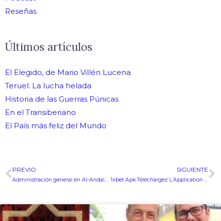
Reseñas
Últimos artículos
El Elegido, de Mario Villén Lucena
Teruel: La lucha helada
Historia de las Guerras Púnicas
En el Transiberiano
El País más feliz del Mundo
PREVIO
SIGUIENTE
Ant
S
Administración general en Al-Andalus
1xbet Apk Téléchargez L’Application Mobile 1xbet