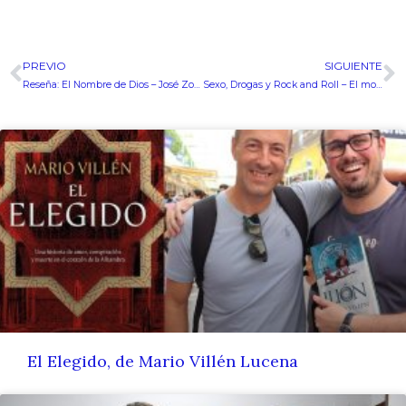
PREVIO
SIGUIENTE
Ant
S
Reseña: El Nombre de Dios – José Zoilo Hernández
Sexo, Drogas y Rock and Roll – El movimiento de Comunas durante la Transición a la democracia española
El Elegido, de Mario Villén Lucena