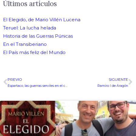
Últimos artículos
El Elegido, de Mario Villén Lucena
Teruel: La lucha helada
Historia de las Guerras Púnicas
En el Transiberiano
El País más feliz del Mundo
PREVIO
SIGUIENTE
Ant
S
Espartaco, las guerras serviles en el cine – Con Historiae
Ramiro I de Aragón