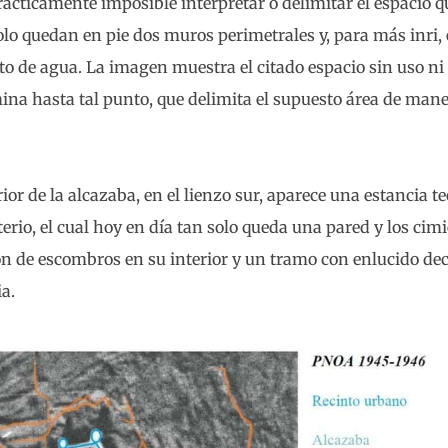
prácticamente imposible interpretar o delimitar el espacio 
 solo quedan en pie dos muros perimetrales y, para más inri,
to de agua. La imagen muestra el citado espacio sin uso ni
ina hasta tal punto, que delimita el supuesto área de mane
ior de la alcazaba, en el lienzo sur, aparece una estancia te
rio, el cual hoy en día tan solo queda una pared y los cimi
ón de escombros en su interior y un tramo con enlucido de
ia.