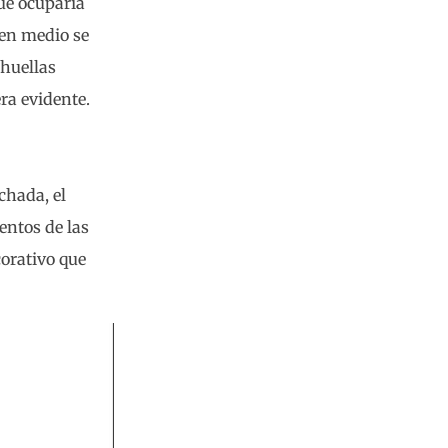
que ocuparía
 en medio se
 huellas
ra evidente.
chada, el
entos de las
corativo que