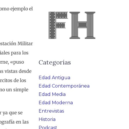
como ejemplo el
ostación Militar
iales para los
Categorías
ierne, «puso
as vistas desde
Edad Antigua
citos de los
Edad Contemporánea
omo un simple
Edad Media
Edad Moderna
Entrevistas
r ya que se
Historia
ografía en las
Podcast