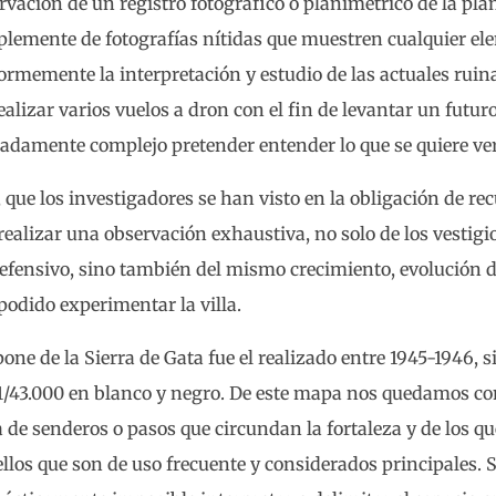
rvación de un registro fotográfico o planimétrico de la plan
implemente de fotografías nítidas que muestren cualquier e
ormemente la interpretación y estudio de las actuales ruina
alizar varios vuelos a dron con el fin de levantar un futur
esadamente complejo pretender entender lo que se quiere ver
que los investigadores se han visto en la obligación de recu
lizar una observación exhaustiva, no solo de los vestigio
defensivo, sino también del mismo crecimiento, evolución 
podido experimentar la villa.
one de la Sierra de Gata fue el realizado entre 1945-1946, s
 1/43.000 en blanco y negro. De este mapa nos quedamos co
a de senderos o pasos que circundan la fortaleza y de los qu
los que son de uso frecuente y considerados principales. 