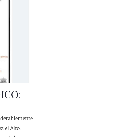
ICO:
siderablemente
z el Alto,