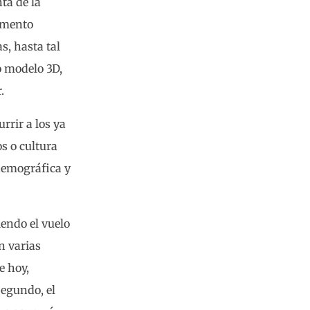
ta de la
lemento
s, hasta tal
o modelo 3D,
.
rrir a los ya
s o cultura
demográfica y
iendo el vuelo
n varias
e hoy,
Segundo, el