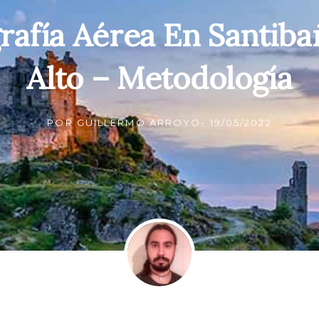
rafía Aérea En Santiba
Alto – Metodología
POR
GUILLERMO ARROYO
-
19/05/2022