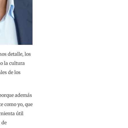
s detalle, los
o la cultura
les de los
o porque además
te como yo, que
mienta útil
 de