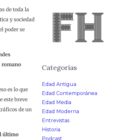
as de toda la
tica y sociedad
l poder se
andes
do romano
Categorías
Edad Antigua
so es lo que
Edad Contemporánea
e este breve
Edad Media
gráficos de un
Edad Moderna
Entrevistas
Historia
l último
Podcast