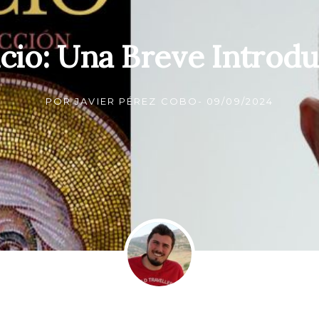
cio: Una Breve Introd
POR
JAVIER PÉREZ COBO
-
09/09/2024