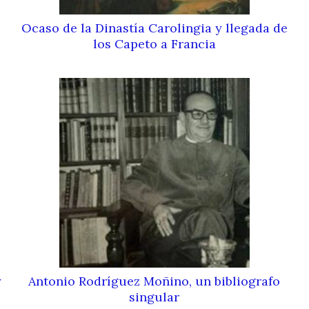
Ocaso de la Dinastía Carolingia y llegada de
los Capeto a Francia
y
Antonio Rodríguez Moñino, un bibliografo
singular