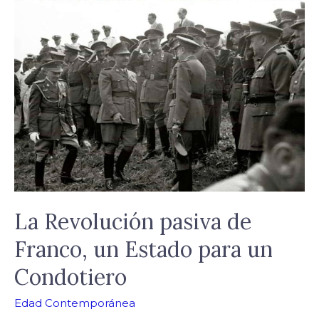
La
Revolución
pasiva
de
Franco,
un
Estado
para
un
Condotiero
La Revolución pasiva de
Franco, un Estado para un
Condotiero
Edad Contemporánea