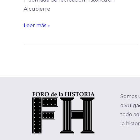
Alcubierre
Leer más »
Somos 
divulgac
todo aq
la histo