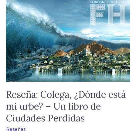
Reseña:
Colega,
¿Dónde
está
mi
urbe?
–
Un
libro
de
Ciudades
Reseña: Colega, ¿Dónde está
Perdidas
mi urbe? – Un libro de
Ciudades Perdidas
Reseñas