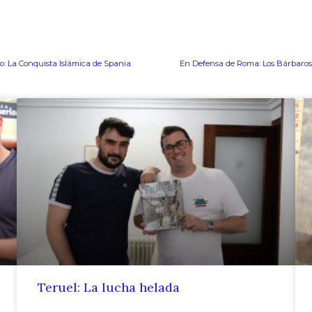
o: La Conquista Islámica de Spania
En Defensa de Roma: Los Bárbaros
Teruel: La lucha helada