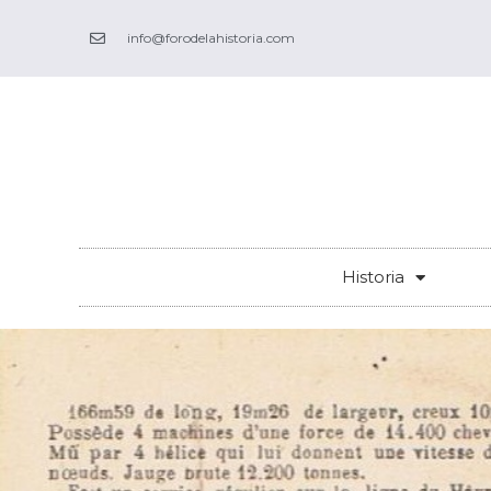
Ir
info@forodelahistoria.com
al
contenido
Historia