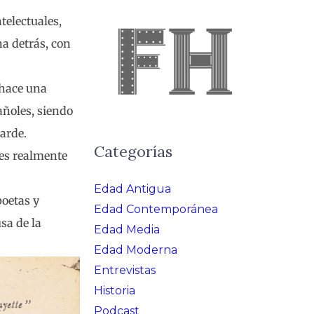
telectuales,
na detrás, con
 hace una
añoles, siendo
tarde.
Categorías
 es realmente
Edad Antigua
poetas y
Edad Contemporánea
sa de la
Edad Media
Edad Moderna
Entrevistas
Historia
Podcast