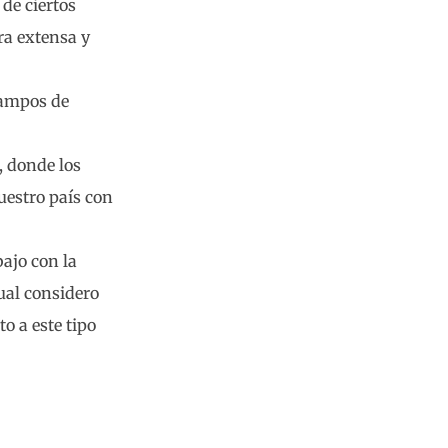
de ciertos
ra extensa y
 campos de
, donde los
uestro país con
bajo con la
cual considero
o a este tipo