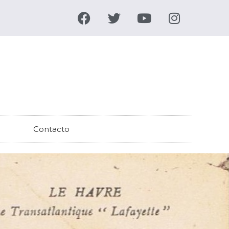
F
T
Y
I
a
w
o
n
c
i
u
s
e
t
t
t
b
t
u
a
o
e
b
g
o
r
e
r
k
a
m
Contacto