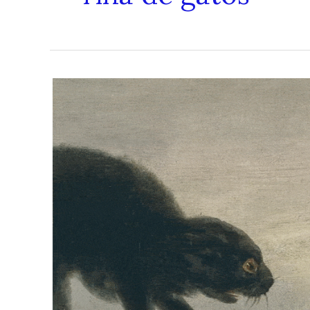
Riña
de
Gatos,
Madrid
1936