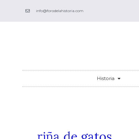
Ir
info@forodelahistoria.com
al
contenido
Historia
riña de gatos