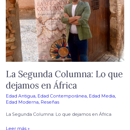
Columna:
Lo
que
dejamos
en
África
La Segunda Columna: Lo que
dejamos en África
Edad Antigua
,
Edad Contemporánea
,
Edad Media
,
Edad Moderna
,
Reseñas
La Segunda Columna: Lo que dejamos en África
Leer más »