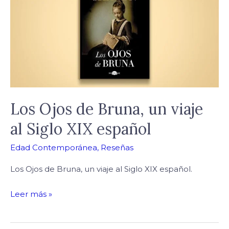
de
Bruna,
un
viaje
al
Siglo
XIX
español
Los Ojos de Bruna, un viaje
al Siglo XIX español
Edad Contemporánea
,
Reseñas
Los Ojos de Bruna, un viaje al Siglo XIX español.
Leer más »