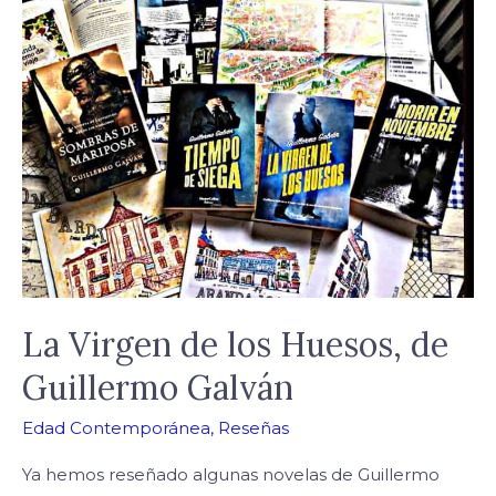
La
Virgen
de
los
Huesos,
de
Guillermo
Galván
La Virgen de los Huesos, de
Guillermo Galván
Edad Contemporánea
,
Reseñas
Ya hemos reseñado algunas novelas de Guillermo