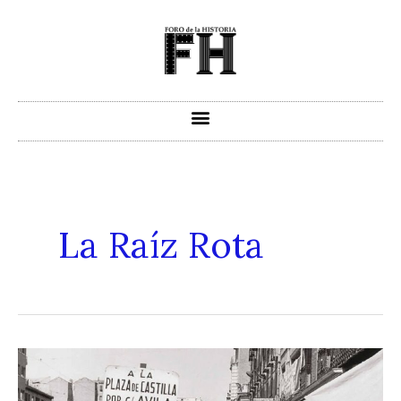
Ir
al
contenido
La Raíz Rota
La
Raíz