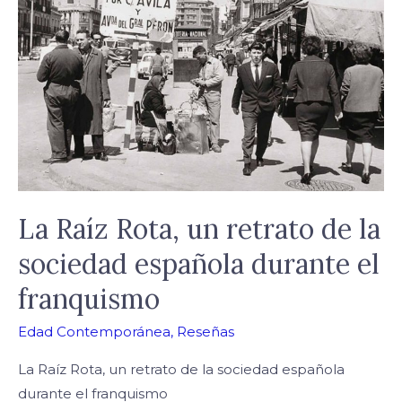
Rota,
un
retrato
de
la
sociedad
española
durante
el
La Raíz Rota, un retrato de la
franquismo
sociedad española durante el
franquismo
Edad Contemporánea
,
Reseñas
La Raíz Rota, un retrato de la sociedad española
durante el franquismo