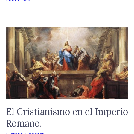
El
Cristianismo
en
el
Imperio
Romano.
El Cristianismo en el Imperio
Romano.