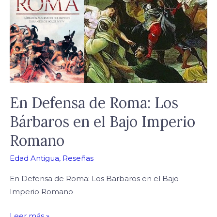
de
Roma:
Los
Bárbaros
en
el
Bajo
Imperio
En Defensa de Roma: Los
Romano
Bárbaros en el Bajo Imperio
Romano
Edad Antigua
,
Reseñas
En Defensa de Roma: Los Barbaros en el Bajo
Imperio Romano
Leer más »