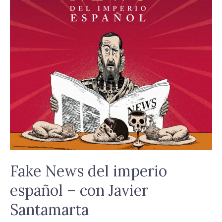
Fake
News
del
imperio
español
–
con
Javier
Santamarta
Fake News del imperio
español – con Javier
Santamarta