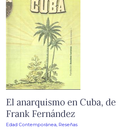
en
Cuba,
de
Frank
Fernández
El anarquismo en Cuba, de
Frank Fernández
Edad Contemporánea
,
Reseñas