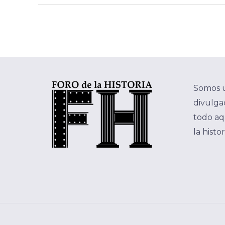
Somos 
divulgac
todo aq
la histo