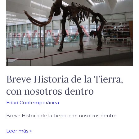
de
la
Tierra,
con
nosotros
dentro
Breve Historia de la Tierra,
con nosotros dentro
Edad Contemporánea
Breve Historia de la Tierra, con nosotros dentro
Leer más »