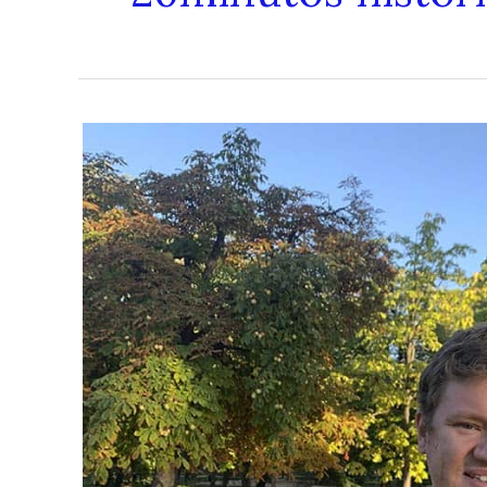
Entrevista
a
David
Yagüe