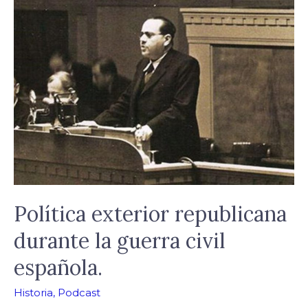
Política
exterior
republicana
durante
la
guerra
civil
española.
Política exterior republicana
durante la guerra civil
española.
Historia
,
Podcast