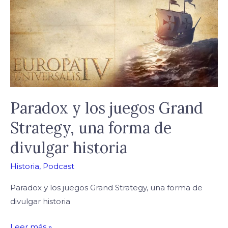
los
juegos
Grand
Strategy,
una
forma
de
divulgar
Paradox y los juegos Grand
historia
Strategy, una forma de
divulgar historia
Historia
,
Podcast
Paradox y los juegos Grand Strategy, una forma de
divulgar historia
Leer más »