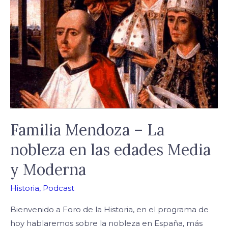
–
La
nobleza
en
las
edades
Media
y
Moderna
Familia Mendoza – La
nobleza en las edades Media
y Moderna
Historia
,
Podcast
Bienvenido a Foro de la Historia, en el programa de
hoy hablaremos sobre la nobleza en España, más