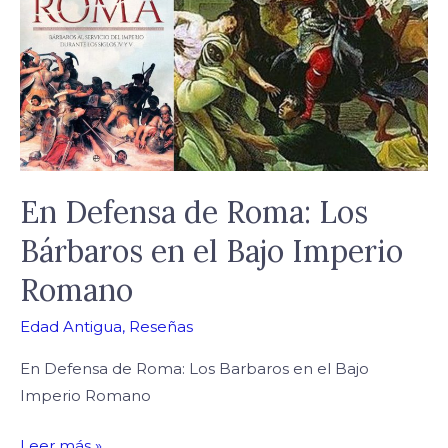
de
Roma:
Los
Bárbaros
en
el
Bajo
Imperio
En Defensa de Roma: Los
Romano
Bárbaros en el Bajo Imperio
Romano
Edad Antigua
,
Reseñas
En Defensa de Roma: Los Barbaros en el Bajo
Imperio Romano
Leer más »