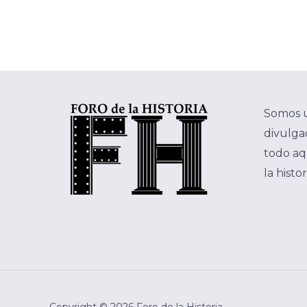
Somos 
divulgac
todo aq
la histo