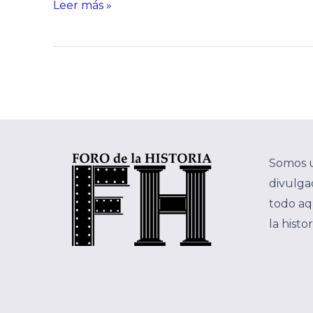
Leer más »
Somos 
divulgac
todo aq
la histo