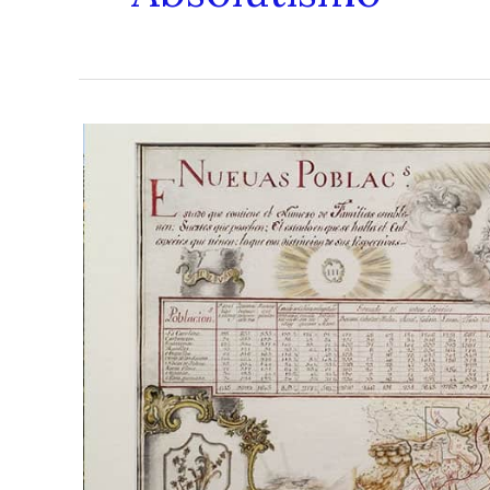
Las
Nuevas
Poblaciones
de
Carlos
III
–
Una
Nueva
Sociedad