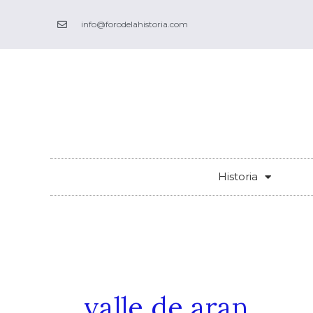
Ir
info@forodelahistoria.com
al
contenido
Historia
valle de aran